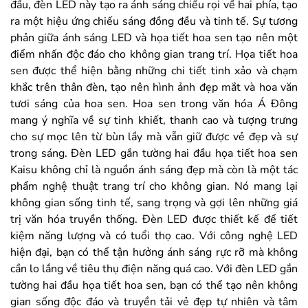
đầu, đèn LED này tạo ra ánh sáng chiếu rọi về hai phía, tạo
ra một hiệu ứng chiếu sáng đồng đều và tinh tế. Sự tương
phản giữa ánh sáng LED và họa tiết hoa sen tạo nên một
điểm nhấn độc đáo cho không gian trang trí. Họa tiết hoa
sen được thể hiện bằng những chi tiết tinh xảo và chạm
khắc trên thân đèn, tạo nên hình ảnh đẹp mắt và hoa văn
tươi sáng của hoa sen. Hoa sen trong văn hóa Á Đông
mang ý nghĩa về sự tinh khiết, thanh cao và tượng trưng
cho sự mọc lên từ bùn lầy mà vẫn giữ được vẻ đẹp và sự
trong sáng. Đèn LED gắn tường hai đầu họa tiết hoa sen
Kaisu không chỉ là nguồn ánh sáng đẹp mà còn là một tác
phẩm nghệ thuật trang trí cho không gian. Nó mang lại
không gian sống tinh tế, sang trọng và gợi lên những giá
trị văn hóa truyền thống. Đèn LED được thiết kế để tiết
kiệm năng lượng và có tuổi thọ cao. Với công nghệ LED
hiện đại, bạn có thể tận hưởng ánh sáng rực rỡ mà không
cần lo lắng về tiêu thụ điện năng quá cao. Với đèn LED gắn
tường hai đầu họa tiết hoa sen, bạn có thể tạo nên không
gian sống độc đáo và truyền tải vẻ đẹp tự nhiên và tâm