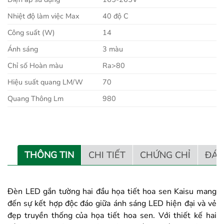
Nhiệt độ làm việc Max
40 độ C
Công suất (W)
14
Ánh sáng
3 màu
Chỉ số Hoàn màu
Ra>80
Hiệu suất quang LM/W
70
Quang Thông Lm
980
THÔNG TIN
CHI TIẾT
CHỨNG CHỈ
ĐÁN
Đèn LED gắn tường hai đầu họa tiết hoa sen Kaisu mang
đến sự kết hợp độc đáo giữa ánh sáng LED hiện đại và vẻ
đẹp truyền thống của họa tiết hoa sen. Với thiết kế hai