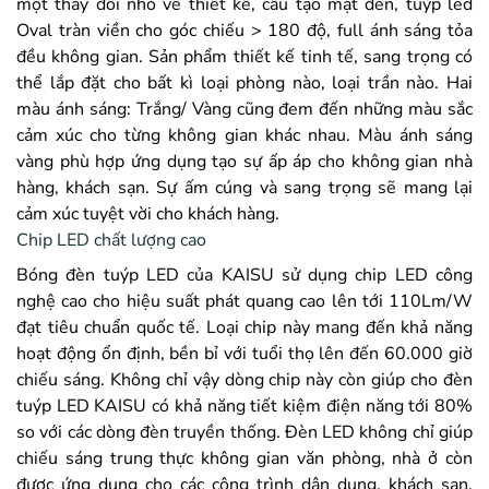
một thay đổi nhỏ về thiết kế, cấu tạo mặt đèn, tuýp led
Oval tràn viền cho góc chiếu > 180 độ, full ánh sáng tỏa
đều không gian. Sản phẩm thiết kế tinh tế, sang trọng có
thể lắp đặt cho bất kì loại phòng nào, loại trần nào. Hai
màu ánh sáng: Trắng/ Vàng cũng đem đến những màu sắc
cảm xúc cho từng không gian khác nhau. Màu ánh sáng
vàng phù hợp ứng dụng tạo sự ấp áp cho không gian nhà
hàng, khách sạn. Sự ấm cúng và sang trọng sẽ mang lại
cảm xúc tuyệt vời cho khách hàng.
Chip LED chất lượng cao
Bóng đèn tuýp LED của KAISU sử dụng chip LED công
nghệ cao cho hiệu suất phát quang cao lên tới 110Lm/W
đạt tiêu chuẩn quốc tế. Loại chip này mang đến khả năng
hoạt động ổn định, bền bỉ với tuổi thọ lên đến 60.000 giờ
chiếu sáng. Không chỉ vậy dòng chip này còn giúp cho đèn
tuýp LED KAISU có khả năng tiết kiệm điện năng tới 80%
so với các dòng đèn truyền thống. Đèn LED không chỉ giúp
chiếu sáng trung thực không gian văn phòng, nhà ở còn
được ứng dụng cho các công trình dân dụng, khách sạn,