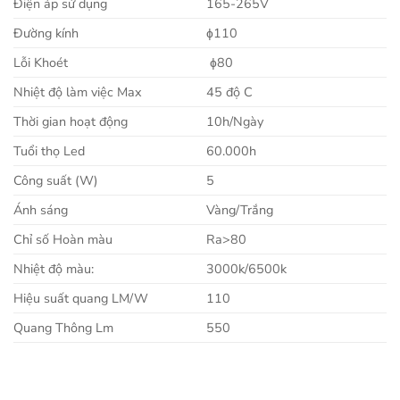
Điện áp sử dụng
165-265V
Đường kính
ɸ110
Lỗi Khoét
ɸ80
Nhiệt độ làm việc Max
45 độ C
Thời gian hoạt động
10h/Ngày
Tuổi thọ Led
60.000h
Công suất (W)
5
Ánh sáng
Vàng/Trắng
Chỉ số Hoàn màu
Ra>80
Nhiệt độ màu:
3000k/6500k
Hiệu suất quang LM/W
110
Quang Thông Lm
550