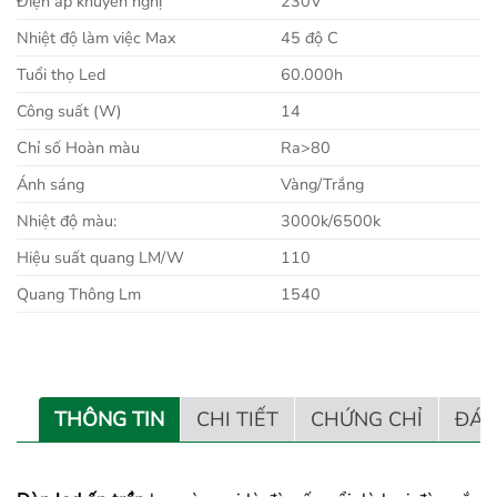
Điện áp khuyến nghị
230V
Nhiệt độ làm việc Max
45 độ C
Tuổi thọ Led
60.000h
Công suất (W)
14
Chỉ số Hoàn màu
Ra>80
Ánh sáng
Vàng/Trắng
Nhiệt độ màu:
3000k/6500k
Hiệu suất quang LM/W
110
Quang Thông Lm
1540
THÔNG TIN
CHI TIẾT
CHỨNG CHỈ
ĐÁN