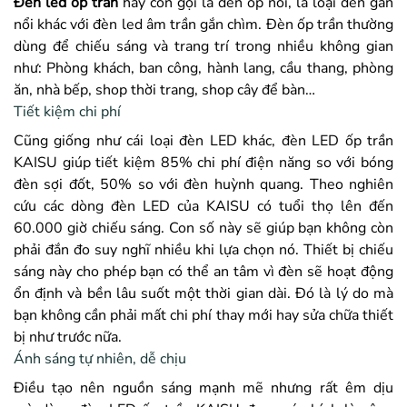
Đèn led ốp trần
hay còn gọi là đèn ốp nổi, là loại đèn gắn
nổi khác với đèn led âm trần gắn chìm. Đèn ốp trần thường
dùng để chiếu sáng và trang trí trong nhiều không gian
như: Phòng khách, ban công, hành lang, cầu thang, phòng
ăn, nhà bếp, shop thời trang, shop cây để bàn…
Tiết kiệm chi phí
Cũng giống như cái loại đèn LED khác, đèn LED ốp trần
KAISU giúp tiết kiệm 85% chi phí điện năng so với bóng
đèn sợi đốt, 50% so với đèn huỳnh quang. Theo nghiên
cứu các dòng đèn LED của KAISU
có tuổi thọ lên đến
60.000 giờ chiếu sáng. Con số này sẽ giúp bạn không còn
phải đắn đo suy nghĩ nhiều khi lựa chọn nó. Thiết bị chiếu
sáng này cho phép bạn có thể an tâm vì đèn sẽ hoạt động
ổn định và bền lâu suốt một thời gian dài. Đó là lý do mà
bạn không cần phải mất chi phí thay mới hay sửa chữa thiết
bị như trước nữa.
Ánh sáng tự nhiên, dễ chịu
Điều tạo nên nguồn sáng mạnh mẽ nhưng rất êm dịu