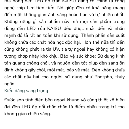
mà
dòng đèn LED ốp trần KAISU đang có chính là công
nghệ chip Led tiên tiến. Nó giúp đèn có khả năng mang
đến một không gian ánh sáng hoàn hảo và tự nhiên nhất.
Không riêng gì sản phẩm này mà mọi sản phẩm trong
dòng đèn LED của KAISU đều được nhắc đến và nhấn
mạnh đó là rất an toàn khi sử dụng. Thành phần sản xuất
không chứa các chất hóa học độc hại. Hơn thế nữa thì đến
cũng không phát ra tia UV, tia tự ngoại hay không có hiện
tượng chớp nháy khó chịu. Bảo vệ sức khỏe: Sử dụng kinh
tán quang chống chói, và nguồn đèn tốt giúp đèn sáng ổn
định không gây chói, mỏi mắt, bảo vệ mắt. Đèn không chứa
các chất gây hại cho người sử dụng như Photpho, thủy
ngân…
Kiểu dáng sang trọng
Được sơn tĩnh điện bên ngoài khung vỏ cùng thiết kế hiện
đại đèn LED ốp nổi chắc chắn là điểm nhấn trang trí cho
không gian chiếu sáng.