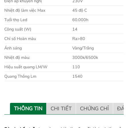
Điện áp khuyến nghị
230V
Nhiệt độ làm việc Max
45 độ C
Tuổi thọ Led
60.000h
Công suất (W)
14
Chỉ số Hoàn màu
Ra>80
Ánh sáng
Vàng/Trắng
Nhiệt độ màu:
3000k/6500k
Hiệu suất quang LM/W
110
Quang Thông Lm
1540
THÔNG TIN
CHI TIẾT
CHỨNG CHỈ
ĐÁN