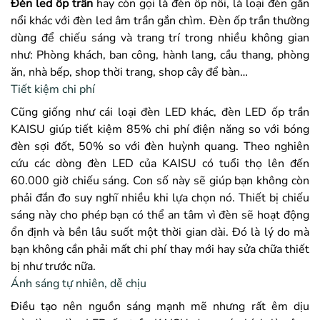
Đèn led ốp trần
hay còn gọi là đèn ốp nổi, là loại đèn gắn
nổi khác với đèn led âm trần gắn chìm. Đèn ốp trần thường
dùng để chiếu sáng và trang trí trong nhiều không gian
như: Phòng khách, ban công, hành lang, cầu thang, phòng
ăn, nhà bếp, shop thời trang, shop cây để bàn…
Tiết kiệm chi phí
Cũng giống như cái loại đèn LED khác, đèn LED ốp trần
KAISU giúp tiết kiệm 85% chi phí điện năng so với bóng
đèn sợi đốt, 50% so với đèn huỳnh quang. Theo nghiên
cứu các dòng đèn LED của KAISU
có tuổi thọ lên đến
60.000 giờ chiếu sáng. Con số này sẽ giúp bạn không còn
phải đắn đo suy nghĩ nhiều khi lựa chọn nó. Thiết bị chiếu
sáng này cho phép bạn có thể an tâm vì đèn sẽ hoạt động
ổn định và bền lâu suốt một thời gian dài. Đó là lý do mà
bạn không cần phải mất chi phí thay mới hay sửa chữa thiết
bị như trước nữa.
Ánh sáng tự nhiên, dễ chịu
Điều tạo nên nguồn sáng mạnh mẽ nhưng rất êm dịu