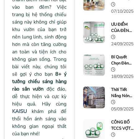
Để Muỗi Gây
vào ban đêm? Việc
Họa - Đã Có
07/10/2025
trang bị hệ thống chiếu
Vợt Bắt
sáng này không chỉ giúp
Muỗi KAISU
ƯU ĐIỂM
khu vườn của bạn trở
Bảo Vệ Gia
CỦA ĐÈN
Đình Bạn
nên lung linh, sinh động
SƯỞI NHÀ
TẮM KAISU
hơn mà còn tăng cường
24/09/2025
LIGHTING
an toàn và tiện ích cho
Bí Quyết
không gian sống. Trong
Chọn Đèn
bài viết này, chúng tôi
Sưởi Nhà
sẽ gợi ý cho bạn
8+ ý
Tắm Phù
18/09/2025
tưởng chiếu sáng hàng
Hợp
rào sân vườn
độc đáo,
Thời Tiết
dễ thực hiện và cực kỳ
Nắng Nóng,
Đèn Sưởi
hiệu quả. Hãy cùng
Nhà Tắm
05/09/2025
KAISU
khám phá để
KAISU Cũng
thổi hồn ánh sáng vào
"Nóng"
CÔNG BỐ
không gian ngoại thất
Không Kém
TCCS VỢT
của bạn nhé!
BẮT MUỖI