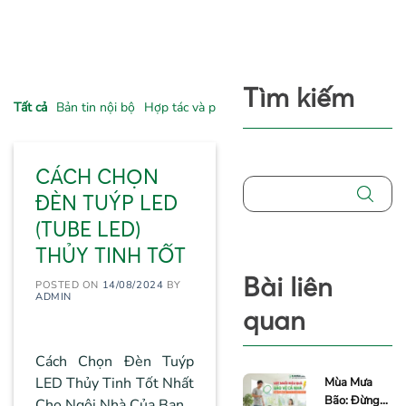
Tìm kiếm
Tất cả
Bản tin nội bộ
Hợp tác và phát triển
Tư vấn - Kinh nghiệm
CÁCH CHỌN
ĐÈN TUÝP LED
(TUBE LED)
THỦY TINH TỐT
Bài liên
POSTED ON
14/08/2024
BY
ADMIN
quan
Cách Chọn Đèn Tuýp
LED Thủy Tinh Tốt Nhất
Mùa Mưa
Bão: Đừng
Cho Ngôi Nhà Của Bạn