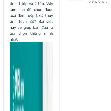
ĐIỆN - ĐÈN
28/07/2025
tinh 1 lớp và 2 lớp. Vậy
SƯỞI NHÀ
làm sao để chọn được
TẮM KAISU
loại đèn Tuýp LED thủy
tinh tốt nhất? Bài viết
này sẽ giúp bạn đưa ra
lựa chọn thông minh
nhất.