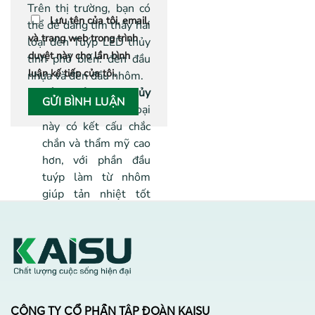
Trên thị trường, bạn có
Lưu tên của tôi, email,
thể dễ dàng tìm thấy hai
và trang web trong trình
loại đèn Tuýp LED thủy
duyệt này cho lần bình
tinh phổ biến: đèn đầu
luận kế tiếp của tôi.
nhựa và đèn đầu nhôm.
Đèn Tuýp LED Thủy
Tinh Đầu Nhôm:
Loại
này có kết cấu chắc
chắn và thẩm mỹ cao
hơn, với phần đầu
tuýp làm từ nhôm
giúp tản nhiệt tốt
hơn. Điều này không
chỉ giúp đèn có độ
bền cao mà còn duy
trì hiệu suất chiếu
sáng ổn định trong
thời gian dài. Vì chi
CÔNG TY CỔ PHẦN TẬP ĐOÀN KAISU
phí sản xuất cao, đèn