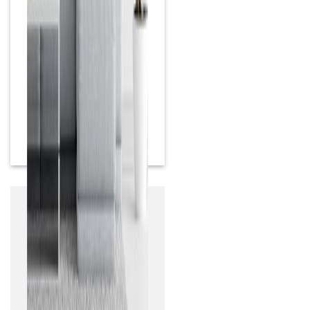
Để lại một bình
luận
Email của bạn sẽ không
được hiển thị công khai.
Các trường bắt buộc
được đánh dấu
*