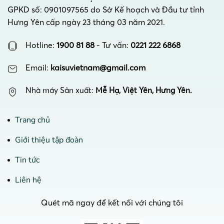
GPKD số: 0901097565 do Sở Kế hoạch và Đầu tư tỉnh
Tuýp LED thủy tinh
đầu nhôm thường
Hưng Yên cấp ngày 23 tháng 03 năm 2021.
được sử dụng trong
Hotline:
1900 81 88
- Tư vấn:
0221 222 6868
các sản phẩm đèn cao
cấp.
Email:
kaisuvietnam@gmail.com
Đèn Tuýp LED Thủy
Tinh Đầu Nhựa:
Đèn
Nhà máy Sản xuất:
Mễ Hạ, Việt Yên, Hưng Yên.
đầu nhựa thường
được sử dụng cho các
Trang chủ
loại đèn Tuýp LED
giá rẻ và kém chất
Giới thiệu tập đoàn
lượng hơn. Khả năng
tản nhiệt kém hơn so
Tin tức
với đầu nhôm, do đó
Liên hệ
độ bền và hiệu suất
chiếu sáng của loại
Quét mã ngay để kết nối với chúng tôi
đèn này cũng thấp
hơn.