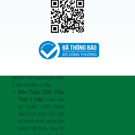
Lựa chọn tốt nhất:
Để
đảm bảo chất lượng và
tuổi thọ của đèn, bạn
nên chọn đèn Tuýp LED
thủy tinh đầu nhôm.
2. Đèn Tuýp LED Thủy
Tinh 1 Lớp và 2 Lớp
Hiện nay, đèn Tuýp LED
thủy tinh được chia
thành hai loại chính: đèn
1 lớp và đèn 2 lớp.
Đèn Tuýp LED Thủy
Tinh 1 Lớp:
Loại này
có main LED được
dán trực tiếp lên lớp
vỏ thủy tinh, giúp tản
nhiệt tốt hơn, duy trì