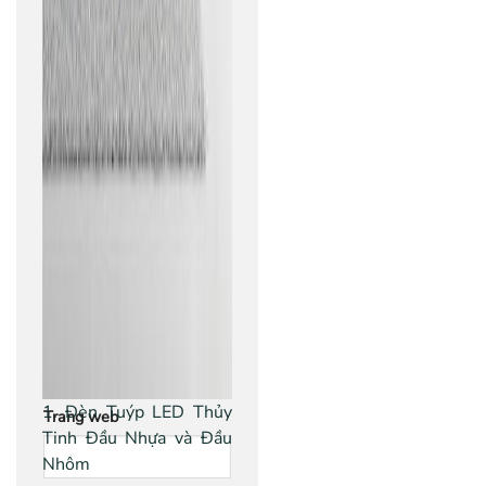
Bình luận
*
Tên
*
Email
*
1. Đèn Tuýp LED Thủy
Trang web
Tinh Đầu Nhựa và Đầu
Nhôm