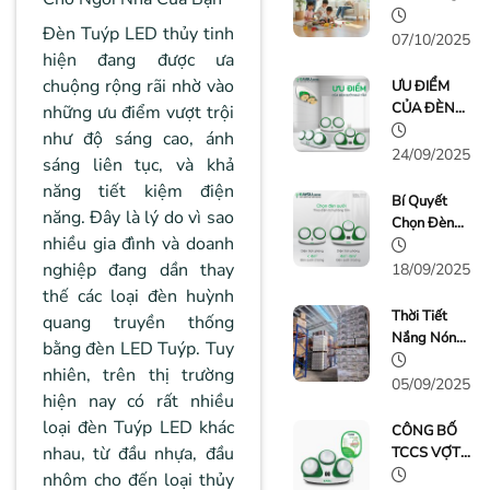
Để Muỗi Gây
Đèn Tuýp LED thủy tinh
Họa - Đã Có
07/10/2025
hiện đang được ưa
Vợt Bắt
Muỗi KAISU
chuộng rộng rãi nhờ vào
ƯU ĐIỂM
Bảo Vệ Gia
CỦA ĐÈN
những ưu điểm vượt trội
Đình Bạn
SƯỞI NHÀ
như độ sáng cao, ánh
TẮM KAISU
24/09/2025
sáng liên tục, và khả
LIGHTING
năng tiết kiệm điện
Bí Quyết
năng. Đây là lý do vì sao
Chọn Đèn
nhiều gia đình và doanh
Sưởi Nhà
Tắm Phù
nghiệp đang dần thay
18/09/2025
Hợp
thế các loại đèn huỳnh
Thời Tiết
quang truyền thống
Nắng Nóng,
bằng đèn LED Tuýp. Tuy
Đèn Sưởi
nhiên, trên thị trường
Nhà Tắm
05/09/2025
hiện nay có rất nhiều
KAISU Cũng
loại đèn Tuýp LED khác
"Nóng"
CÔNG BỐ
Không Kém
nhau, từ đầu nhựa, đầu
TCCS VỢT
BẮT MUỖI
nhôm cho đến loại thủy