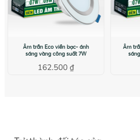
Âm trần Eco viền bạc- ánh
Âm trầ
sáng vàng công suất 7W
sáng
162.500
₫