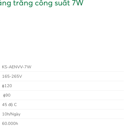
áng trắng công suất 7W
KS-AENVV-7W
165-265V
ɸ120
ɸ90
45 độ C
10h/Ngày
60.000h