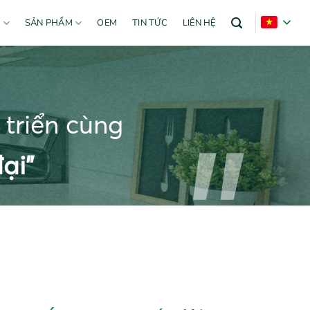
U
SẢN PHẨM
OEM
TIN TỨC
LIÊN HỆ
triển cùng
ại”