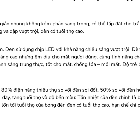
giản nhưng không kém phần sang trọng, có thể lắp đặt cho trần 
a đập vượt trội, đèn có tuổi thọ cao.
ệm. Đèn sử dụng chịp LED với khả năng chiếu sáng vượt trội. Đ
sáng cao nhưng êm dịu cho mắt người dùng, cùng tính năng ch
ánh sáng trung thực, tốt cho mắt, chống lóa – mỏi mắt. Độ trễ
80% điện năng thiêu thụ so với đèn sợi đốt, 50% so với đèn hu
m dày, tăng tuổi thọ và độ bền màu: Tản nhiệt của đèn chính là 
lớn tới tuổi thọ của bóng đèn đèn có tuổi thọ cao, hạn chế chi ph