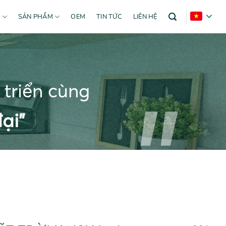
U
SẢN PHẨM
OEM
TIN TỨC
LIÊN HỆ
triển cùng
ại”