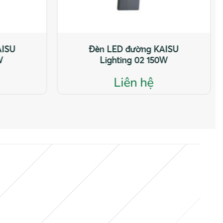
Đèn LED đường KAISU
Đèn LED đườn
Lighting 04 30W
Lighting 0
Liên hệ
Liên 