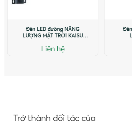
đường NĂNG
Đèn LED đường NĂNG
 TRỜI KAISU
LƯỢNG MẶT TRỜI KAISU
g 02 400W
Lighting 02 200W
n hệ
Liên hệ
Trở thành đối tác của