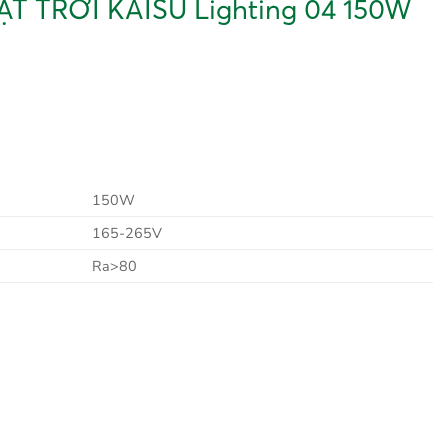
 TRỜI KAISU Lighting 04 150W
150W
165-265V
Ra>80